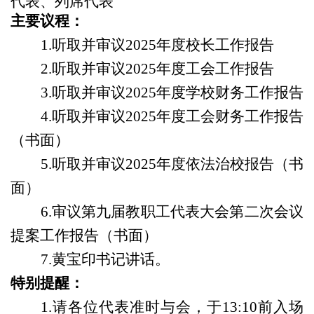
代表、列席代表
主要议程：
1.听取并审议20
25
年度校长工作报告
2.听取并审议2
025
年度工会工作报告
3
.
听取并审议
20
25
年度学校财务工作报告
4.
听取并审议
2
025
年度工会财务工作报告
（书面）
5.
听取并审议
20
25
年度依法治校报告（书
面）
6
.审议第九届教职工代表大会第二次会议
提案工作报告
（书面）
7
.黄宝印书记讲话。
特别提醒：
1
.
请各位代表准时与会，于
13:
1
0前入场