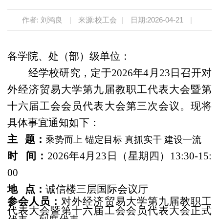
作者: 刘鸿良
|
来源:校工会
|
日期:2026-04-21
|
各学院、处（部）级单位：
经学校研究，定于
20
26
年
4
月
23
日召开对
外经济贸易大学第九届教职工代表大会暨第
十六届工会会员代表大会第三次会议。现将
具体事宜通知如下：
主
题：
乘势而上
锚定目标
真抓实干
建设一流
时
间：
20
26
年
4
月
23
日（星期四）
13:30-1
5
:
0
0
地
点：
诚信楼三层国际会议厅
参会人员：
对外经济贸易大学第九届教职工
代表大会暨第十六届工会会员代表大会正式